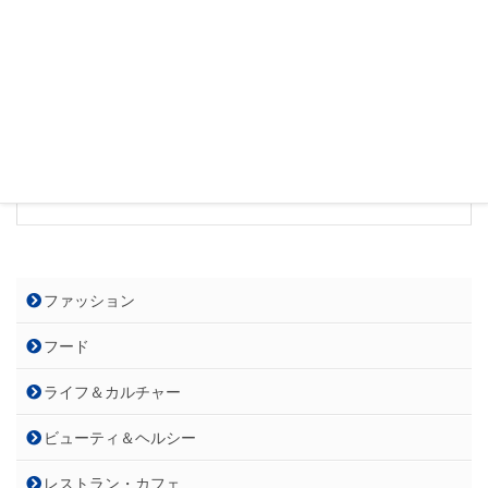
緊急事態宣言期間中の営業時間
11：00～23：00
お持ち帰りは23：30まで(受付は23：00
まで)
https://www.kurasushi.co.jp/
電話番
042-400-6106
号
ファッション
フード
ライフ＆カルチャー
ビューティ＆ヘルシー
レストラン・カフェ