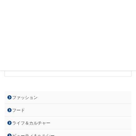
せいせき駅前教室 林田
※スクエアE棟(駐輪場側)エレベーターで4
階まで上がっていただくと教室がござい
ます。
ホーム
公文式せいせき駅前教室
ページ
電話番
090-3572-1449
号
ファッション
フード
ライフ＆カルチャー
ビューティ＆ヘルシー