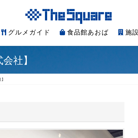
グルメガイド
食品館あおば
施
式会社】
社】